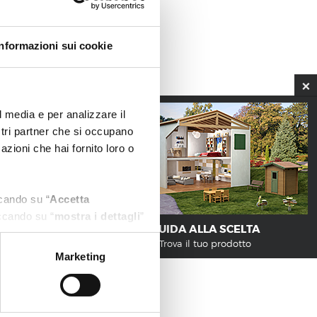
RINK9
Informazioni sui cookie
l media e per analizzare il
ostri partner che si occupano
azioni che hai fornito loro o
ccando su “
Accetta
iccando su “
mostra i dettagli
”
GUIDA ALLA SCELTA
mite il presente sito. Puoi
Trova il tuo prodotto
ni Cookie", accettando o
Marketing