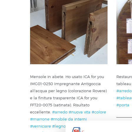
Mensole in abete. Ho usato ICA for you
Restauro
IMG01-0250 Impregnante Antigoccia
tableau
all'acqua per legno (colorazione Rovere)
#arredo
e la finitura trasparente ICA for you
#tablea
FFT20-0075 (satinata). Risultato
#porta
eccellente.
#arredo
#nuova vita
#colore
#marrone
#mobile da interni
#verniciare
#legno
#interior
#painting
STEFY9