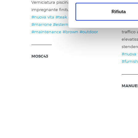
Verniciatura piscina in legno, con
Parquet 
impregnante finitura ceroso all'acqua.
(impreg
Rifiuta
#nuova vita
#teak
#manutenzione
scuro) e
#marrone
#esterno
#new-lease-of-life
Parkea (
#maintenance
#brown
#outdoor
traffico
elevatis
stender
#nuova 
MOSC43
#furnish
MANUE