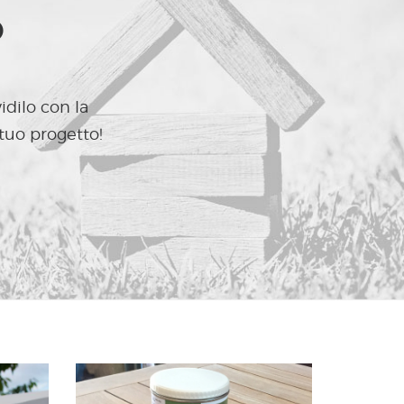
O
idilo con la
 tuo progetto!