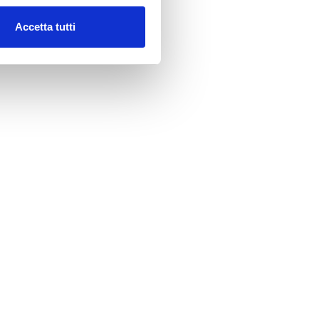
 vita
of-life
Accetta tutti