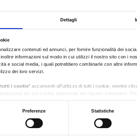
Dettagli
ookie
nalizzare contenuti ed annunci, per fornire funzionalità dei socia
inoltre informazioni sul modo in cui utilizzi il nostro sito con i n
icità e social media, i quali potrebbero combinarle con altre inform
lizzo dei loro servizi.
tutti i cookie
” acconsenti all’utilizzo di tutti i cookie, mentre cli
nstallazione dei soli cookie selezionati nei riquadri sottostanti. Cl
nalità dei singoli cookie e le terze parti che installano i cookie tra
autonoma i cookie tramite la sezione "Cookie Policy - Impostazio
Preferenze
Statistiche
se tipologie di Cookie attive sul nostro sito.
’Informativa Privacy.