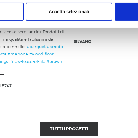
in larice colorato con Arborea
Persiana nuova.
#finestre
#nuova
nante anti goccia all'acqua noce
#restauro
#windows
#new-lease-
Accetta selezionati
, successivamente, rifinito con
#restoration
vernice traspirante ad alto
 all'acqua semilucido). Prodotti di
sima qualità e facilissimi da
SILVANO
e a pennello.
#parquet
#arredo
vita
#marrone
#wood-floor
ings
#new-lease-of-life
#brown
LE747
TUTTI I PROGETTI