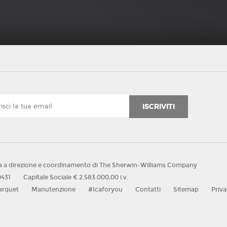
ISCRIVITI
a a direzione e coordinamento di The Sherwin-Williams Company
0431
Capitale Sociale € 2.583.000,00 i.v.
arquet
Manutenzione
#Icaforyou
Contatti
Sitemap
Priv