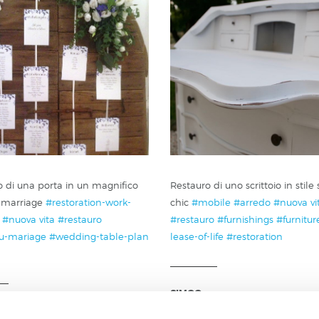
 di una porta in un magnifico
Restauro di uno scrittoio in stil
 marriage
#restoration-work-
chic
#mobile
#arredo
#nuova vi
#nuova vita
#restauro
#restauro
#furnishings
#furnitur
u-mariage
#wedding-table-plan
lease-of-life
#restoration
SIMOO
2