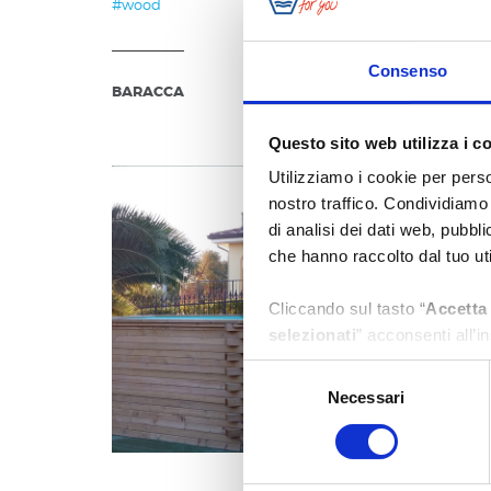
#wood
Consenso
BARACCA
Questo sito web utilizza i c
Utilizziamo i cookie per perso
nostro traffico. Condividiamo 
di analisi dei dati web, pubbl
che hanno raccolto dal tuo uti
Cliccando sul tasto “
Accetta 
selezionati
” acconsenti all’i
puoi vedere nel dettaglio le fi
Selezione
gestire in maniera del tutto 
Necessari
del
inibendo l'utilizzo delle diver
consenso
Clicca qui
per visualizzare l