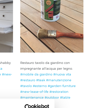
e shabby
Restauro tavolo da giardino con
ta
impregnante all'acqua per legno.
e
#new-
#mobile da giardino
#nuova vita
#restauro
#teak
#manutenzione
#tavolo
#esterno
#garden-furniture
#new-lease-of-life
#restoration
#maintenance
#outdoor
#table