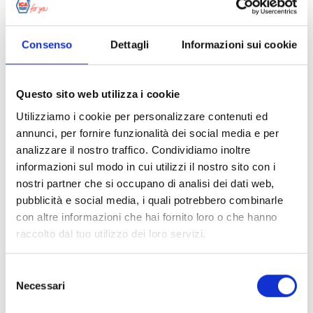
è soddisfacente e il colore é molto
bello.
#arredo
#mobile da giardino
Consenso
Dettagli
Informazioni sui cookie
#esterno
#metallizzato
MAGRO67
Questo sito web utilizza i cookie
Utilizziamo i cookie per personalizzare contenuti ed
Barchetta in legno verniciata con
annunci, per fornire funzionalità dei social media e per
impregnante metallizzato
#verniciare
analizzare il nostro traffico. Condividiamo inoltre
#coating
#metallizzato
#painting
informazioni sul modo in cui utilizzi il nostro sito con i
#metallic
nostri partner che si occupano di analisi dei dati web,
pubblicità e social media, i quali potrebbero combinarle
ALESSANDRA
con altre informazioni che hai fornito loro o che hanno
raccolto dal tuo utilizzo dei loro servizi.
Sportelloni verniciati con impregnante
finitura metallizzata ICA.
#finestre
Cliccando sul tasto “
Accetta tutti i cookie
” acconsenti
#persiane
#windows
#shutters
Selezione
all’utilizzo di tutti i cookie, mentre cliccando su “
Accetta
Necessari
#outdoor
#metallic
#esterno
del
selezionati
” acconsenti all’installazione dei soli cookie
#metallizzato
consenso