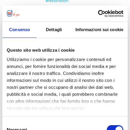
#restoration
SIMOO
Garden table restoration with water-
Consenso
Dettagli
Informazioni sui cookie
based impregnating agent for wood. #
garden furniture#new lease of life
#restoration #teak #maintenance
Questo sito web utilizza i cookie
#table #outdoor
#garden furniture
Utilizziamo i cookie per personalizzare contenuti ed
#new lease of life
#restoration
#teak
annunci, per fornire funzionalità dei social media e per
#maintenance
#table
#exterior
analizzare il nostro traffico. Condividiamo inoltre
#garden-furniture
#new-lease-of-life
informazioni sul modo in cui utilizzi il nostro sito con i
#restoration
#maintenance
#outdoor
nostri partner che si occupano di analisi dei dati web,
#table
pubblicità e social media, i quali potrebbero combinarle
con altre informazioni che hai fornito loro o che hanno
RINK9
raccolto dal tuo utilizzo dei loro servizi.
New shutter. windows #new lease of
Cliccando sul tasto “
Accetta tutti i cookie
” acconsenti
Selezione
life #restoration
#windows
#new lease
all’utilizzo di tutti i cookie, mentre cliccando su “
Accetta
Necessari