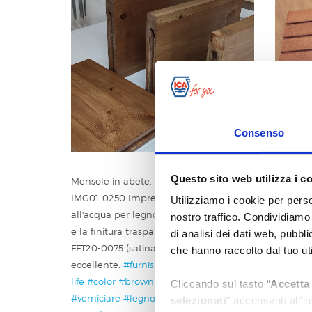
Consenso
Questo sito web utilizza i c
Mensole in abete. Ho usato ICA for you
Unique 
IMG01-0250 Impregnante Antigoccia
#wood
Utilizziamo i cookie per perso
all'acqua per legno (colorazione Rovere)
nostro traffico. Condividiamo 
e la finitura trasparente ICA for you
di analisi dei dati web, pubbl
FFT20-0075 (satinata). Risultato
che hanno raccolto dal tuo uti
MARTI
eccellente.
#furnishings
#new lease of
life
#color
#brown
#interior furniture
Cliccando sul tasto “
Accetta 
#verniciare
#legno
#interior
#painting
selezionati
” acconsenti all’i