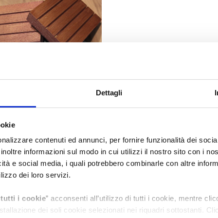
Dettagli
ookie
and elegant wooden coasters.
#legno
#interior
nalizzare contenuti ed annunci, per fornire funzionalità dei socia
inoltre informazioni sul modo in cui utilizzi il nostro sito con i n
icità e social media, i quali potrebbero combinarle con altre inform
lizzo dei loro servizi.
NA
tutti i cookie
” acconsenti all’utilizzo di tutti i cookie, mentre cli
nstallazione dei soli cookie selezionati nei riquadri sottostanti. Cl