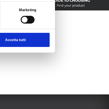
GUIDE TO CHOOSING
mite il presente sito. Puoi
Find your product
ni Cookie", accettando o
Marketing
Accetta tutti