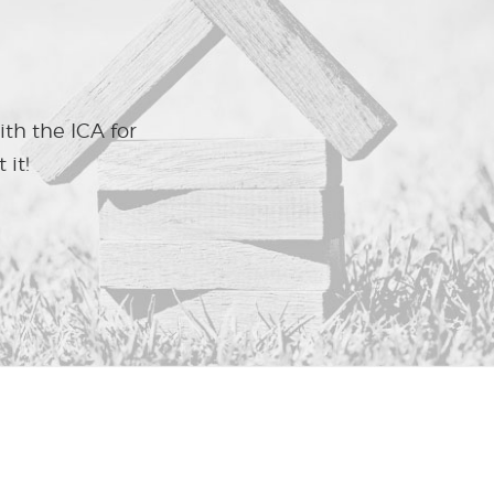
ith the ICA for
 it!