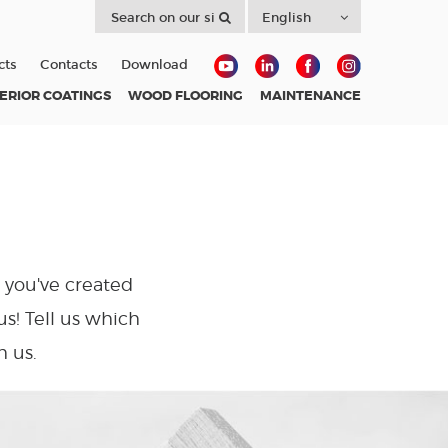
cts
Contacts
Download
TERIOR COATINGS
WOOD FLOORING
MAINTENANCE
r you've created
s! Tell us which
h us.