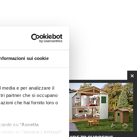
Informazioni sui cookie
l media e per analizzare il
ostri partner che si occupano
azioni che hai fornito loro o
ccando su “
Accetta
iccando su “
mostra i dettagli
”