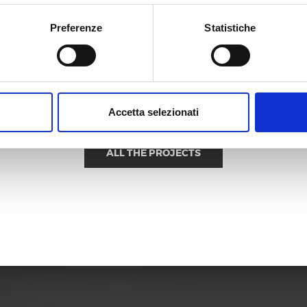
nalità dei singoli cookie e le terze parti che installano i cookie tra
autonoma i cookie tramite la sezione "Cookie Policy - Impostazio
Preferenze
Statistiche
se tipologie di Cookie attive sul nostro sito.
’Informativa Privacy.
Accetta selezionati
ALL THE PROJECTS