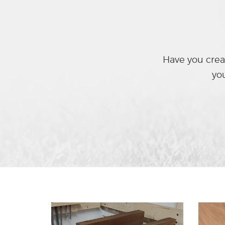
Have you creat
you