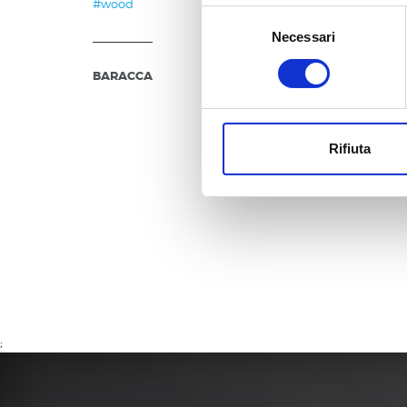
#wood
puoi vedere nel dettaglio le fi
Selezione
gestire in maniera del tutto 
Necessari
del
inibendo l'utilizzo delle diver
consenso
BARACCA
Clicca qui
per visualizzare l
Rifiuta
;